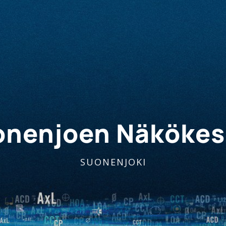
onenjoen Näkökes
SUONENJOKI