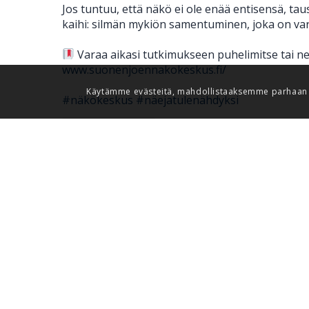
Jos tuntuu, että näkö ei ole enää entisensä, taus
kaihi: silmän mykiön samentuminen, joka on varsi
Varaa aikasi tutkimukseen puhelimitse tai nett
www.suonenjoennakokeskus.fi/
Käytämme evästeitä, mahdollistaaksemme parhaan k
#näkökeskus
#näejatulenähdyksi
3
0
0