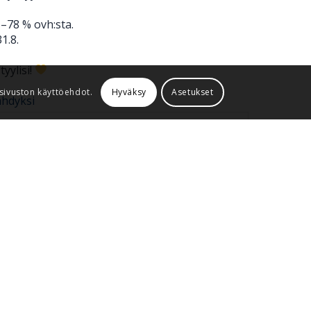
 –78 % ovh:sta.
1.8.
yylisi!
sivuston käyttöehdot.
Hyväksy
Asetukset
ähdyksi
View on Facebook
·
Share