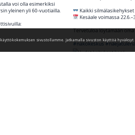
talla voi olla esimerkiksi
n yleinen yli 60-vuotiailla.
Kaikki silmälasikehykset
Kesäale voimassa 22.6.–3
isivuilla:
Tervetuloa löytämään oma t
äyttökokemuksen sivustollamme. Jatkamalla sivuston käyttöä hyväksyt 
#näkökeskus
#näejatulen
View on Facebook
·
Share
5
0
0
Katso lisää