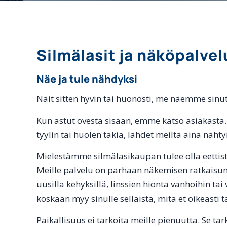
Silmälasit ja näköpalve
Näe ja tule nähdyksi
Näit sitten hyvin tai huonosti, me näemme sinu
Kun astut ovesta sisään, emme katso asiakasta
tyylin tai huolen takia, lähdet meiltä aina näht
Mielestämme silmälasikaupan tulee olla eettist
Meille palvelu on parhaan näkemisen ratkaisun 
uusilla kehyksillä, linssien hionta vanhoihin ta
koskaan myy sinulle sellaista, mitä et oikeasti ta
Paikallisuus ei tarkoita meille pienuutta. Se tar