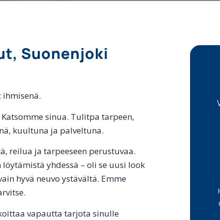
lut, Suonenjoki
t ihmisenä.
. Katsomme sinua. Tulitpa tarpeen,
ynä, kuultuna ja palveltuna.
ä, reilua ja tarpeeseen perustuvaa.
löytämistä yhdessä – oli se uusi look
i vain hyvä neuvo ystävältä. Emme
rvitse.
koittaa vapautta tarjota sinulle