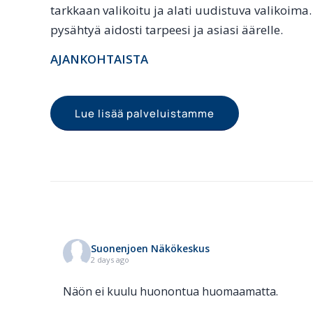
tarkkaan valikoitu ja alati uudistuva valikoima
pysähtyä aidosti tarpeesi ja asiasi äärelle.
AJANKOHTAISTA
Lue lisää palveluistamme
Suonenjoen Näkökeskus
2 days ago
Näön ei kuulu huonontua huomaamatta.